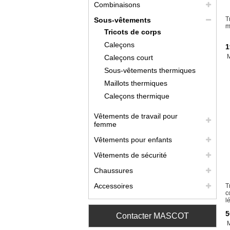
Combinaisons
T
Sous-vêtements
m
Tricots de corps
Caleçons
1
Caleçons court
Sous-vêtements thermiques
Maillots thermiques
Caleçons thermique
Vêtements de travail pour
femme
Vêtements pour enfants
Vêtements de sécurité
Chaussures
Accessoires
T
c
l
5
Contacter MASCOT