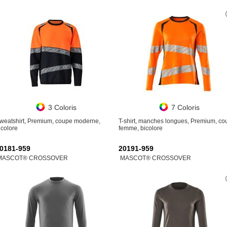
3 Coloris
7 Coloris
weatshirt, Premium, coupe moderne,
T-shirt, manches longues, Premium, co
icolore
femme, bicolore
0181-959
20191-959
MASCOT® CROSSOVER
MASCOT® CROSSOVER