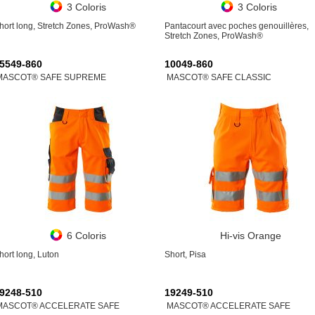
3 Coloris
3 Coloris
hort long, Stretch Zones, ProWash®
Pantacourt avec poches genouillères,
Stretch Zones, ProWash®
5549-860
10049-860
MASCOT® SAFE SUPREME
MASCOT® SAFE CLASSIC
6 Coloris
Hi-vis Orange
hort long, Luton
Short, Pisa
9248-510
19249-510
MASCOT® ACCELERATE SAFE
MASCOT® ACCELERATE SAFE