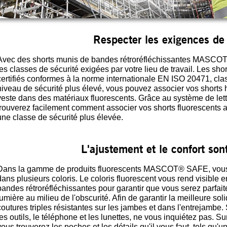
Respecter les exigences de 
Avec des shorts munis de bandes rétroréfléchissantes MASCOT, 
les classes de sécurité exigées par votre lieu de travail. Les sh
certifiés conformes à la norme internationale EN ISO 20471, clas
niveau de sécurité plus élevé, vous pouvez associer vos shorts ha
veste dans des matériaux fluorescents. Grâce au système de le
trouverez facilement comment associer vos shorts fluorescents av
une classe de sécurité plus élevée.
L'ajustement et le confort sont
Dans la gamme de produits fluorescents MASCOT® SAFE, vous tr
dans plusieurs coloris. Le coloris fluorescent vous rend visible e
bandes rétroréfléchissantes pour garantir que vous serez parfai
lumière au milieu de l'obscurité. Afin de garantir la meilleure solid
coutures triples résistantes sur les jambes et dans l'entrejambe
les outils, le téléphone et les lunettes, ne vous inquiétez pas. S
vous trouverez les poches et les détails qu'il vous faut, tels qu