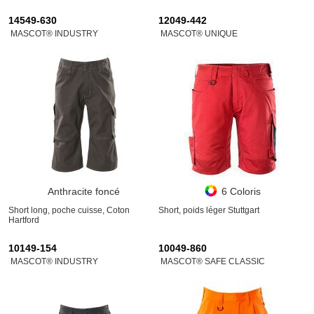
14549-630
12049-442
MASCOT® INDUSTRY
MASCOT® UNIQUE
Anthracite foncé
6 Coloris
Short long, poche cuisse, Coton
Short, poids léger Stuttgart
Hartford
10149-154
10049-860
MASCOT® INDUSTRY
MASCOT® SAFE CLASSIC