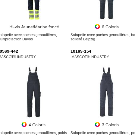
Hi-vis Jaune/Marine foncé
6 Coloris
alopette avec poches genouillères,
Salopette avec poches genouillères, h
ultiprotection Davos
solidité Leipzig
0569-442
10169-154
MASCOT® INDUSTRY
MASCOT® INDUSTRY
4 Coloris
3 Coloris
alopette avec poches genouillères, poids
Salopette avec poches genouillères, p