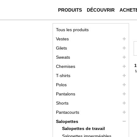
PRODUITS
DÉCOUVRIR
ACHET
Tous les produits
Vestes
Gilets
Sweats
1
Chemises
T-shirts
Polos
Pantalons
Shorts
Pantacourts
Salopettes
Salopettes de travail
Salopettes imperméables