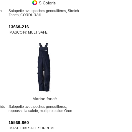
5 Coloris
ch
Salopette avec poches genouillères, Stretch
Zones, CORDURA®
13669-216
MASCOT® MULTISAFE
Marine foncé
oids
Salopette avec poches genouillères,
repousse la saleté, multiprotection Oron
15569-860
MASCOT® SAFE SUPREME