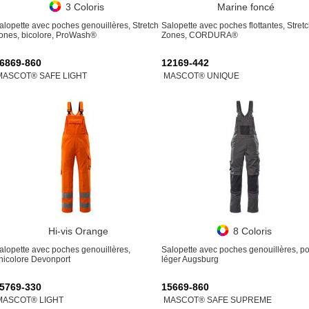
3 Coloris
Marine foncé
alopette avec poches genouillères, Stretch
Salopette avec poches flottantes, Stret
ones, bicolore, ProWash®
Zones, CORDURA®
6869-860
12169-442
MASCOT® SAFE LIGHT
MASCOT® UNIQUE
Hi-vis Orange
8 Coloris
alopette avec poches genouillères,
Salopette avec poches genouillères, p
nicolore Devonport
léger Augsburg
5769-330
15669-860
MASCOT® LIGHT
MASCOT® SAFE SUPREME