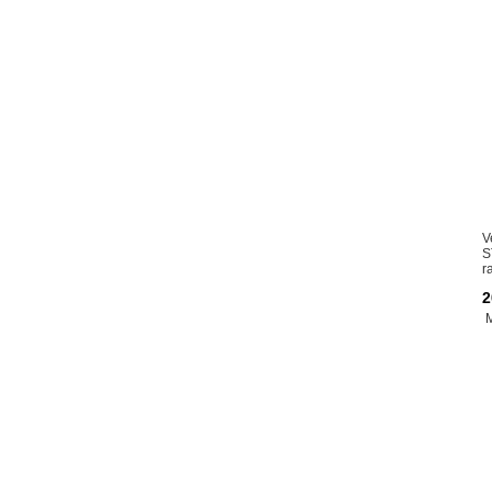
V
S
r
2