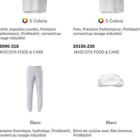
5 Coloris
5 Coloris
-shirt, manches courtes, Premium
Polo, Premium Performance, ProWash
erformance, ProWash®, convient au
convient au lavage industriel
avage industriel
0090-318
20150-230
MASCOT® FOOD & CARE
MASCOT® FOOD & CARE
Blanc
Blanc
antalon thermique, hydrofuge, ProWash®,
Béret de cuisine avec filet cheveux,
onvient au lavage industriel
ProWash®