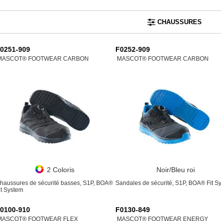
CHAUSSURES
0251-909
F0252-909
MASCOT® FOOTWEAR CARBON
MASCOT® FOOTWEAR CARBON
2 Coloris
Noir/Bleu roi
haussures de sécurité basses, S1P, BOA®
Sandales de sécurité, S1P, BOA® Fit S
it System
0100-910
F0130-849
MASCOT® FOOTWEAR FLEX
MASCOT® FOOTWEAR ENERGY