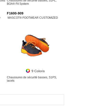
cets
Chaussures de sécurité basses, S1PL,
BOA® Fit System
F1600-909
D
MASCOT® FOOTWEAR CUSTOMIZED
9 Coloris
Chaussures de sécurité basses, S1PS,
lacets