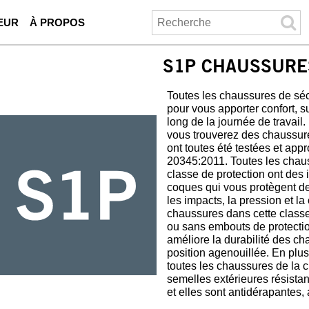
EUR
À PROPOS
S1P CHAUSSURE
Toutes les chaussures de s
pour vous apporter confort, s
long de la journée de travai
vous trouverez des chaussure
ont toutes été testées et ap
20345:2011. Toutes les chaus
classe de protection ont des i
coques qui vous protègent des
les impacts, la pression et la 
chaussures dans cette classe
ou sans embouts de protectio
améliore la durabilité des ch
position agenouillée. En plus
toutes les chaussures de la 
semelles extérieures résista
et elles sont antidérapantes, 