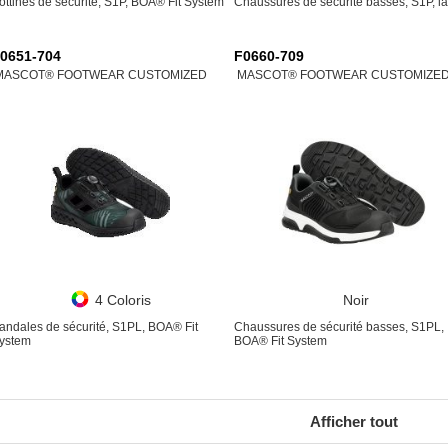
ottines de sécurité, S1P, BOA® Fit System
Chaussures de sécurité basses, S1P, la
0651-704
F0660-709
MASCOT® FOOTWEAR CUSTOMIZED
MASCOT® FOOTWEAR CUSTOMIZE
4 Coloris
Noir
andales de sécurité, S1PL, BOA® Fit
Chaussures de sécurité basses, S1PL,
ystem
BOA® Fit System
Afficher tout