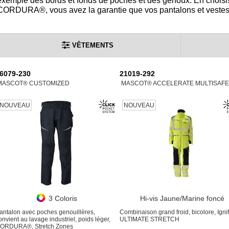
exemple des bords et fonds de poches et des genoux. En choisi
CORDURA®, vous avez la garantie que vos pantalons et vestes d
VÊTEMENTS
6079-230
21019-292
MASCOT® CUSTOMIZED
MASCOT® ACCELERATE MULTISAFE
NOUVEAU
NOUVEAU
3 Coloris
Hi-vis Jaune/Marine foncé
antalon avec poches genouillères,
Combinaison grand froid, bicolore, Igni
onvient au lavage industriel, poids léger,
ULTIMATE STRETCH
ORDURA®, Stretch Zones