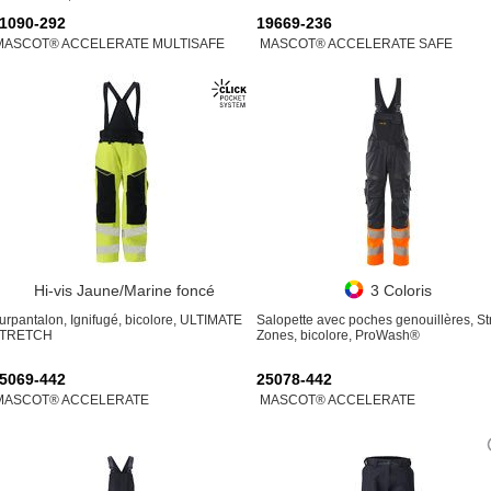
1090-292
19669-236
MASCOT® ACCELERATE MULTISAFE
MASCOT® ACCELERATE SAFE
Hi-vis Jaune/Marine foncé
3 Coloris
urpantalon, Ignifugé, bicolore, ULTIMATE
Salopette avec poches genouillères, St
TRETCH
Zones, bicolore, ProWash®
5069-442
25078-442
MASCOT® ACCELERATE
MASCOT® ACCELERATE