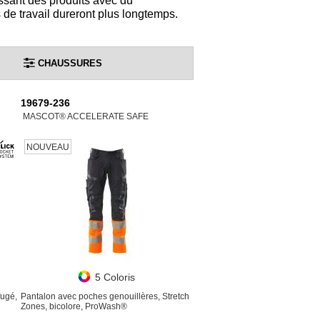
ssant des produits avec du
e travail dureront plus longtemps.
CHAUSSURES
19679-236
MASCOT® ACCELERATE SAFE
NOUVEAU
5 Coloris
fugé,
Pantalon avec poches genouillères, Stretch
Zones, bicolore, ProWash®