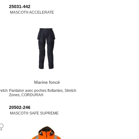
25031-442
MASCOT® ACCELERATE
Marine foncé
retch
Pantalon avec poches flottantes, Stretch
Zones, CORDURA®
20502-246
MASCOT® SAFE SUPREME