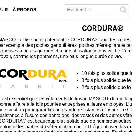
EUR
À PROPOS
CORDURA®
MASCOT utilise principalement le CORDURA® pour les zones par
par exemple des poches genouillères, poches mètre-pliant et poc
soumises à un usage rude et a une utilisation intensive. Le Co
travail, comme les pantalons, une plus longue durée de vie.
10 fois plus solide que l
3 fois plus solide que le
2 fois plus solide que le
Il est essentiel que les vêtements de travail MASCOT durent lon
bonne affaire à la fois pour les entreprises et leurs employés. L'
une solution pour garantir une grande résistance à l'usure. L
résistance à l'usure des pantalons, des vestes et des autres v
CORDURA® est beaucoup plus solide que de nombreux autres ti
renforcer les parties du vêtement en contact fréquent avec les mains