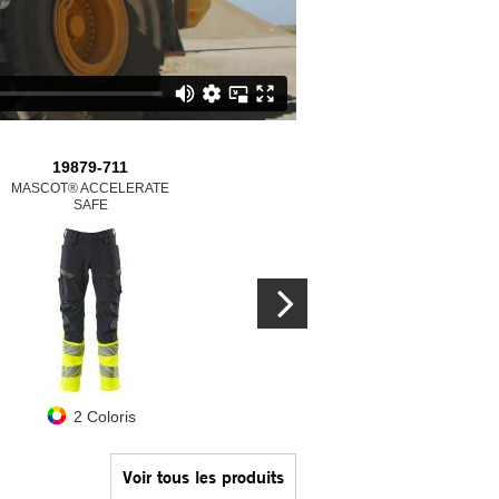
19879-711
19479-711
19082
MASCOT® ACCELERATE
MASCOT® ACCELERATE
MASCOT® A
SAFE
SAFE
SA
2 Coloris
3 Coloris
9 C
Voir tous les produits