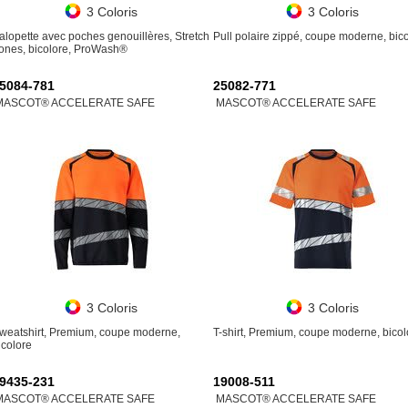
3 Coloris
3 Coloris
alopette avec poches genouillères, Stretch
Pull polaire zippé, coupe moderne, bic
ones, bicolore, ProWash®
5084-781
25082-771
MASCOT® ACCELERATE SAFE
MASCOT® ACCELERATE SAFE
3 Coloris
3 Coloris
weatshirt, Premium, coupe moderne,
T-shirt, Premium, coupe moderne, bicol
icolore
9435-231
19008-511
MASCOT® ACCELERATE SAFE
MASCOT® ACCELERATE SAFE