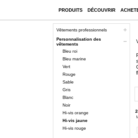
PRODUITS
DÉCOUVRIR
ACHET
Vêtements professionnels
Personnalisation des
vêtements
Bleu roi
Bleu marine
Vert
Rouge
Sable
Gris
Blanc
Noir
2
Hi-vis orange
Hi-vis jaune
Hi-vis rouge