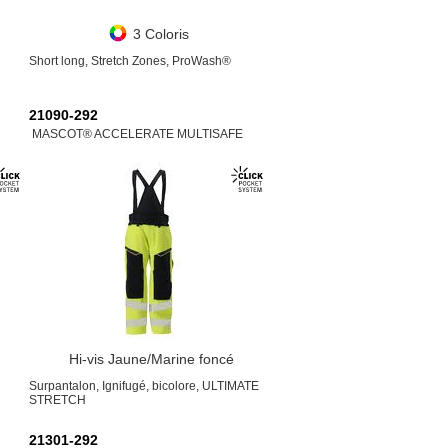
3 Coloris
Short long, Stretch Zones, ProWash®
21090-292
MASCOT® ACCELERATE MULTISAFE
Hi-vis Jaune/Marine foncé
Surpantalon, Ignifugé, bicolore, ULTIMATE
STRETCH
21301-292