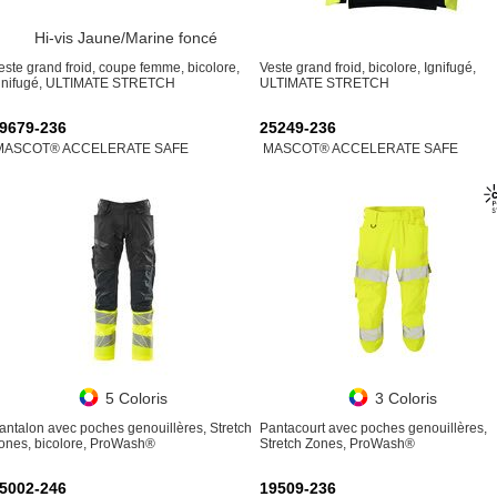
Hi-vis Jaune/Marine foncé
este grand froid, coupe femme, bicolore,
Veste grand froid, bicolore, Ignifugé,
gnifugé, ULTIMATE STRETCH
ULTIMATE STRETCH
9679-236
25249-236
MASCOT® ACCELERATE SAFE
MASCOT® ACCELERATE SAFE
5 Coloris
3 Coloris
antalon avec poches genouillères, Stretch
Pantacourt avec poches genouillères,
ones, bicolore, ProWash®
Stretch Zones, ProWash®
5002-246
19509-236