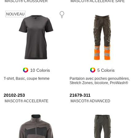
MASCOT® CROSSOVER
MASCOT® ACCELERATE SAFE
NOUVEAU
10 Coloris
5 Coloris
T-shirt, Basic, coupe femme
Pantalon avec poches genouillères,
Stretch Zones, bicolore, ProWash®
20102-253
21679-311
MASCOT® ACCELERATE
MASCOT® ADVANCED