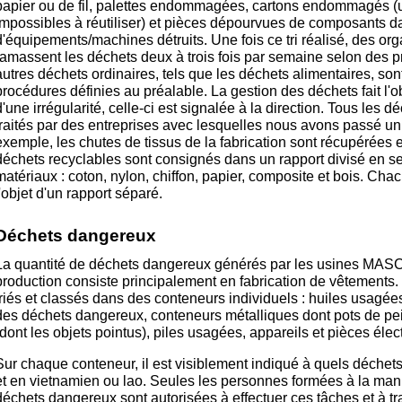
papier ou de fil, palettes endommagées, cartons endommagés (u
impossibles à réutiliser) et pièces dépourvues de composants 
d'équipements/machines détruits. Une fois ce tri réalisé, des org
ramassent les déchets deux à trois fois par semaine selon des p
autres déchets ordinaires, tels que les déchets alimentaires, son
procédures définies au préalable. La gestion des déchets fait l'ob
d'une irrégularité, celle-ci est signalée à la direction. Tous les 
traités par des entreprises avec lesquelles nous avons passé un co
exemple, les chutes de tissus de la fabrication sont récupérées e
déchets recyclables sont consignés dans un rapport divisé en sec
matériaux : coton, nylon, chiffon, papier, composite et bois. Cha
l'objet d'un rapport séparé.
Déchets dangereux
La quantité de déchets dangereux générés par les usines MASCO
production consiste principalement en fabrication de vêtements
triés et classés dans des conteneurs individuels : huiles usagée
des déchets dangereux, conteneurs métalliques dont pots de pei
(dont les objets pointus), piles usagées, appareils et pièces éle
Sur chaque conteneur, il est visiblement indiqué à quels déchets
et en vietnamien ou lao. Seules les personnes formées à la man
déchets dangereux sont autorisées à effectuer ces tâches et à t