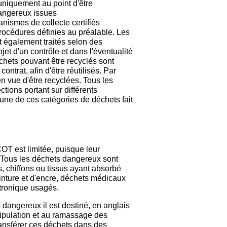
niquement au point d'être
dangereux issues
anismes de collecte certifiés
rocédures définies au préalable. Les
t également traités selon des
jet d'un contrôle et dans l'éventualité
déchets pouvant être recyclés sont
ntrat, afin d'être réutilisés. Par
n vue d'être recyclées. Tous les
tions portant sur différents
cune de ces catégories de déchets fait
T est limitée, puisque leur
. Tous les déchets dangereux sont
s, chiffons ou tissus ayant absorbé
nture et d'encre, déchets médicaux
ctronique usagés.
 dangereux il est destiné, en anglais
ipulation et au ramassage des
ransférer ces déchets dans des